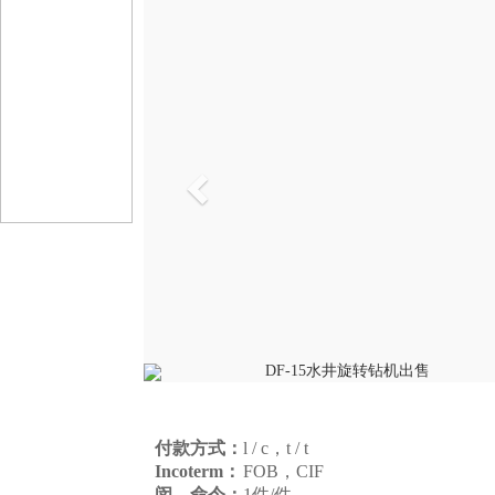
以
前
的
付款方式：
l / c，t / t
Incoterm：
FOB，CIF
闵。命令：
1件/件