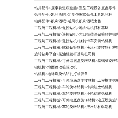
钻井配件
>
履带轨道底盘船
>
重型工程设备底盘零件
钻井配件
>
凯利酒吧
>
定制伸缩式钻孔工具凯利杆
钻井配件
>
凯利酒吧
>
桩司机凯利酒吧出售
工程与工程机械
>
遥控钻机
>
地面钻机打桩基础
工程与工程机械
>
遥控钻机
>
大口径柴油钻桩钻井钻
工程与工程机械
>
遥控钻机
>
旋转卡车安装钻机机
工程与工程机械
>
螺旋钻管钻机
>
液压孔旋转钻孔桩
旋转钻井平台
>
柴油机锁杆基坑桩司机
工程与工程机械
>
可伸缩底盘旋转钻机
>
基础桩逆转
钻机机
>
地面移动桩驱动机
钻机机
>
地球螺旋钻钻孔打桩设备
工程与工程机械
>
可伸缩底盘旋转钻机
>
工程螺旋铣
工程与工程机械
>
车轮旋转钻机
>
小柴油土钻机机
工程与工程机械
>
车轮旋转钻机
>
小轮旋转钻机机
工程与工程机械
>
可伸缩底盘旋转钻机
>
液压螺旋旋
工程与工程机械
>
车轮旋转钻机
>
液压钻桩驱动机