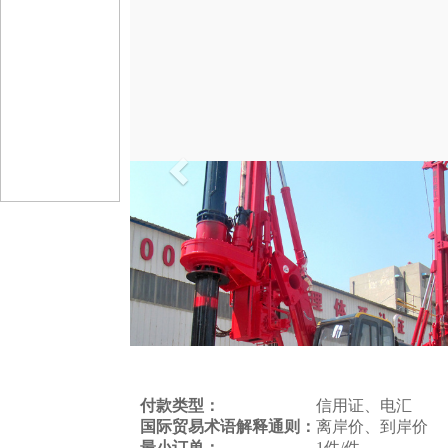
上
一
个
付款类型：
信用证、电汇
国际贸易术语解释通则：
离岸价、到岸价
最小订单：
1件/件