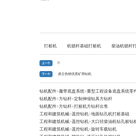
打桩机
机锁杆基础打桩机
柴油机锁杆
不
上一个
鼎立热销优质矿用钻机
下一个
钻机配件
>
履带底盘系统
>
重型工程设备底盘系统零
钻机配件
>
方钻杆
>
定制伸缩钻具方钻杆
钻机配件
>
方钻杆
>
打桩机方钻杆出售
工程和建筑机械
>
遥控钻机
>
地面钻孔机打桩基础
工程和建筑机械
>
遥控钻机
>
大口径柴油机钻孔桩钻
工程和建筑机械
>
遥控钻机
>
旋转车载钻机