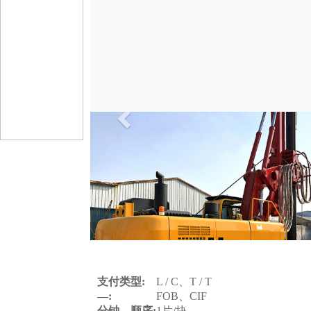
以
前
的
支付类型:
L / C、T / T
—:
FOB、CIF
分钟。顺序:
1片/块