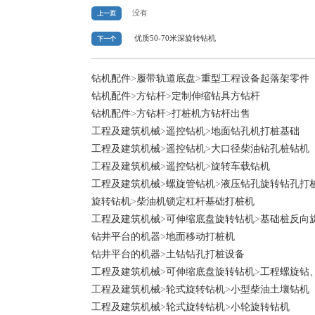
没有
上一页
优质50-70米深旋转钻机
下一个
钻机配件
>
履带轨道底盘
>
重型工程设备起落架零件
钻机配件
>
方钻杆
>
定制伸缩钻具方钻杆
钻机配件
>
方钻杆
>
打桩机方钻杆出售
工程及建筑机械
>
遥控钻机
>
地面钻孔机打桩基础
工程及建筑机械
>
遥控钻机
>
大口径柴油钻孔桩钻机
工程及建筑机械
>
遥控钻机
>
旋转车载钻机
工程及建筑机械
>
螺旋管钻机
>
液压钻孔旋转钻孔打
旋转钻机
>
柴油机锁定杠杆基础打桩机
工程及建筑机械
>
可伸缩底盘旋转钻机
>
基础桩反向
钻井平台的机器
>
地面移动打桩机
钻井平台的机器
>
土钻钻孔打桩设备
工程及建筑机械
>
可伸缩底盘旋转钻机
>
工程螺旋钻
工程及建筑机械
>
轮式旋转钻机
>
小型柴油土壤钻机
工程及建筑机械
>
轮式旋转钻机
>
小轮旋转钻机