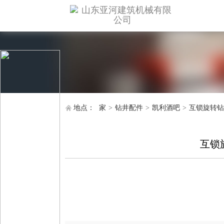
地点：
家
>
钻井配件
>
凯利酒吧
>
互锁旋转钻
互锁