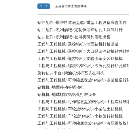
基金会钻井土管凯利棒
下一个
钻井配件
>
履带轨道底盘船
>
重型工程设备底盘零件
钻井配件
>
凯利酒吧
>
定制伸缩式钻孔工具凯利杆
钻井配件
>
凯利酒吧
>
桩司机凯利酒吧出售
工程与工程机械
>
遥控钻机
>
地面钻机打桩基础
工程与工程机械
>
遥控钻机
>
大口径柴油钻桩钻井钻
工程与工程机械
>
遥控钻机
>
旋转卡车安装钻机机
工程与工程机械
>
螺旋钻管钻机
>
液压孔旋转钻孔桩
旋转钻井平台
>
柴油机锁杆基坑桩司机
工程与工程机械
>
可伸缩底盘旋转钻机
>
基础桩逆转
钻机机
>
地面移动桩驱动机
钻机机
>
地球螺旋钻钻孔打桩设备
工程与工程机械
>
可伸缩底盘旋转钻机
>
工程螺旋铣
工程与工程机械
>
车轮旋转钻机
>
小柴油土钻机机
工程与工程机械
>
车轮旋转钻机
>
小轮旋转钻机机
工程与工程机械
>
可伸缩底盘旋转钻机
>
液压螺旋旋