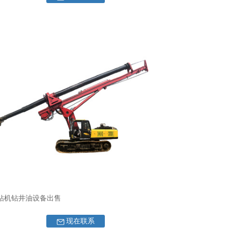
米钻机钻井油设备出售
现在联系