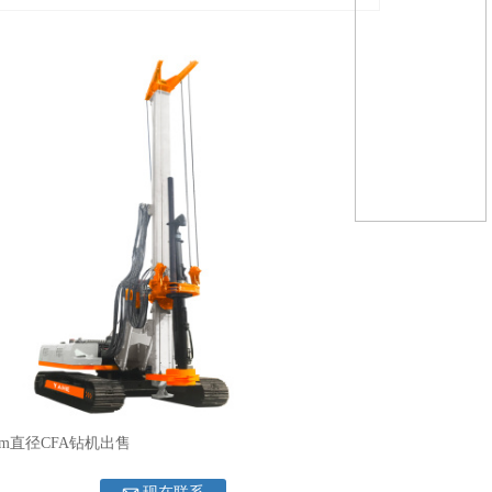
mm直径CFA钻机出售