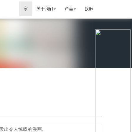
家
关于我们
产品
接触
起发出令人惊叹的漫画。