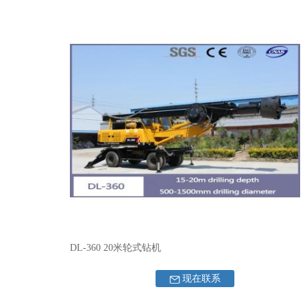
DL-360 20米轮式钻机
现在联系