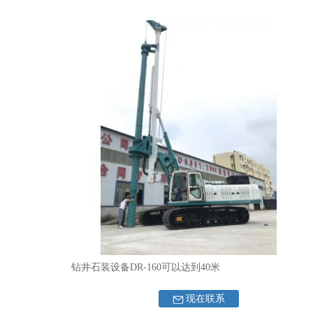
钻井石装设备DR-160可以达到40米
现在联系