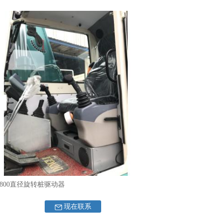
-1800直径旋转桩驱动器
现在联系