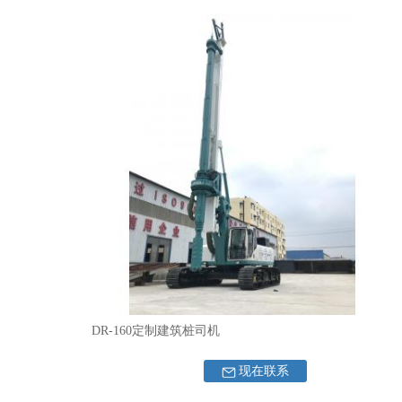
DR-160定制建筑桩司机
现在联系