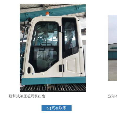
履带式液压桩司机出售
定制
现在联系