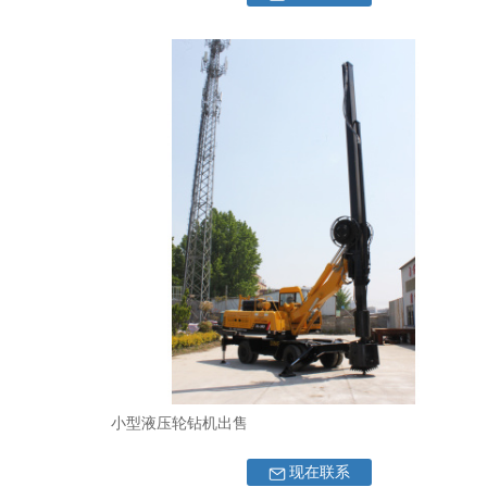
小型液压轮钻机出售
现在联系